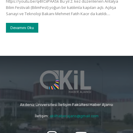
https://youtu.be/q4XCiiPAASk Bu yıl 2. kez düzenlenen Antalya
Bilim Festivali (BilimFest) yoğun bir katılımla kapıları açtı. Açılışa
Sanayi ve Teknoloji Bakanı Mehmet Fatih Kacır da katıldı....
Devamını Oku
Akdeniz Üniversitesi İletişim Fakültesi Haber Ajansı
İletişim:
akilhaberajans@gmail.com