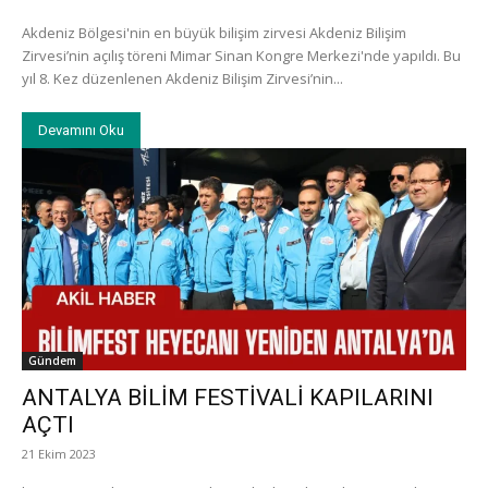
Akdeniz Bölgesi'nin en büyük bilişim zirvesi Akdeniz Bilişim
Zirvesi’nin açılış töreni Mimar Sinan Kongre Merkezi'nde yapıldı. Bu
yıl 8. Kez düzenlenen Akdeniz Bilişim Zirvesi’nin...
Devamını Oku
Gündem
ANTALYA BİLİM FESTİVALİ KAPILARINI
AÇTI
21 Ekim 2023