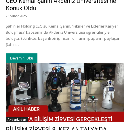
CEO Kemal Şahin Akdeniz Üniversitesi’ne
Konuk Oldu
26 Şubat 2025
Şahinler Holding CEO’su Kemal Şahin, “Fikirler ve Liderler Kariyer
Buluşması” kapsamında Akdeniz Üniversitesi öğrencileriyle
buluştu. Etkinlikte, başarılı bir iş insanı olmanın ipuçlarını paylaşan
Şahin,...
Devamını Oku
Akdeniz'den
BİLİŞİM ZİRVESİ 8. KEZ ANTALYA’DA