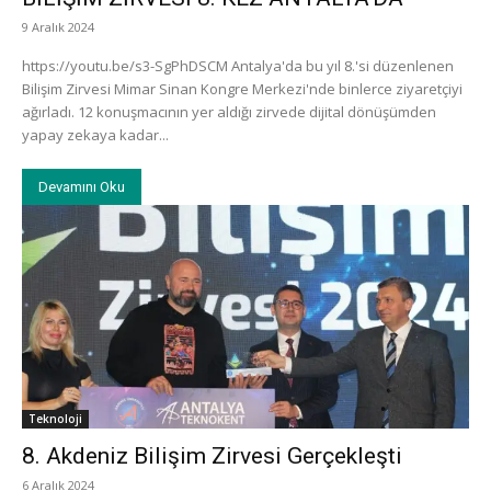
9 Aralık 2024
https://youtu.be/s3-SgPhDSCM Antalya'da bu yıl 8.'si düzenlenen
Bilişim Zirvesi Mimar Sinan Kongre Merkezi'nde binlerce ziyaretçiyi
ağırladı. 12 konuşmacının yer aldığı zirvede dijital dönüşümden
yapay zekaya kadar...
Devamını Oku
Teknoloji
8. Akdeniz Bilişim Zirvesi Gerçekleşti
6 Aralık 2024