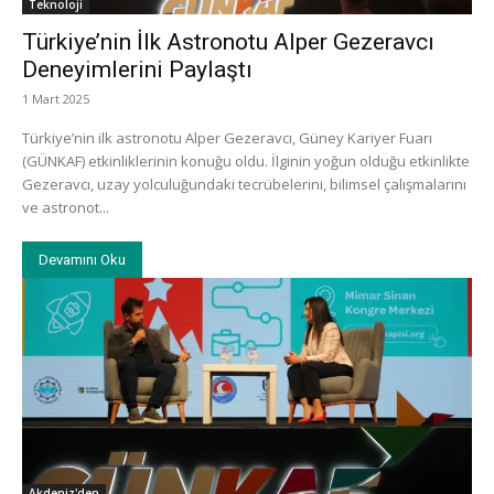
Teknoloji
Türkiye’nin İlk Astronotu Alper Gezeravcı
Deneyimlerini Paylaştı
1 Mart 2025
Türkiye’nin ilk astronotu Alper Gezeravcı, Güney Kariyer Fuarı
(GÜNKAF) etkinliklerinin konuğu oldu. İlginin yoğun olduğu etkinlikte
Gezeravcı, uzay yolculuğundaki tecrübelerini, bilimsel çalışmalarını
ve astronot...
Devamını Oku
Akdeniz'den