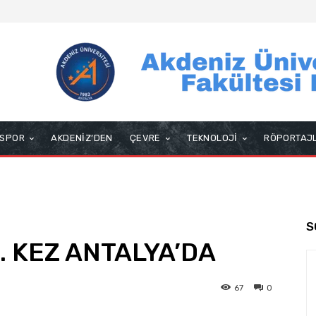
SPOR
AKDENİZ’DEN
ÇEVRE
TEKNOLOJİ
RÖPORTAJ
S
8. KEZ ANTALYA’DA
67
0