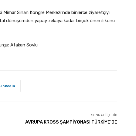
esi Mimar Sinan Kongre Merkezi’nde binlerce ziyaretçiyi
dijital dönüşümden yapay zekaya kadar birçok önemli konu
urgu: Atakan Soylu
Linkedin
SONRAKI İÇERIK
AVRUPA KROSS ŞAMPİYONASI TÜRKİYE’DE