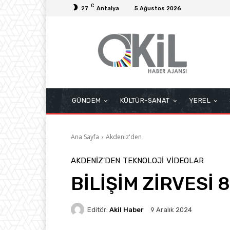
C
27
Antalya
5 Ağustos 2026
GÜNDEM
KÜLTÜR-SANAT
YEREL
Ana Sayfa
Akdeniz'den
AKDENIZ'DEN
TEKNOLOJI
VIDEOLAR
BİLİŞİM ZİRVESİ 
Editör:
Akil Haber
9 Aralık 2024