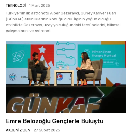
TEKNOLOJI
1 Mart 2025
Türkiye’nin ilk astronotu Alper Gezeravcı, Güney Kariyer Fuarı
(GÜNKAF) etkinliklerinin konuğu oldu. İlginin yoğun olduğu
etkinlikte Gezeravcı, uzay yolculuğundaki tecrübelerini, bilimsel
çalışmalarını ve astronot...
Emre Belözoğlu Gençlerle Buluştu
AKDENIZ'DEN
27 Şubat 2025