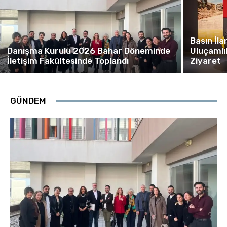
Basın İl
Danışma Kurulu 2026 Bahar Döneminde
Uluçamlı
İletişim Fakültesinde Toplandı
Ziyaret
GÜNDEM