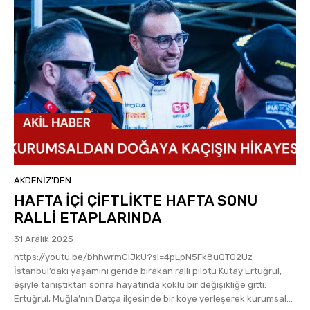
AKDENIZ'DEN
HAFTA İÇİ ÇİFTLİKTE HAFTA SONU
RALLİ ETAPLARINDA
31 Aralık 2025
https://youtu.be/bhhwrmCIJkU?si=4pLpN5Fk8uQTO2Uz
İstanbul’daki yaşamını geride bırakan ralli pilotu Kutay Ertuğrul,
eşiyle tanıştıktan sonra hayatında köklü bir değişikliğe gitti.
Ertuğrul, Muğla’nın Datça ilçesinde bir köye yerleşerek kurumsal...