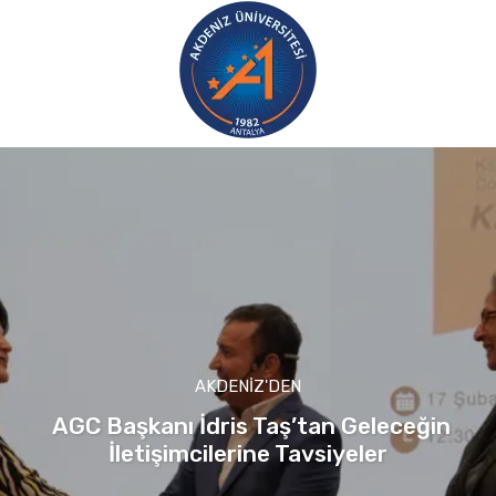
AKDENIZ'DEN
AGC Başkanı İdris Taş’tan Geleceğin
İletişimcilerine Tavsiyeler