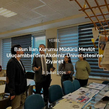
YEREL
Basın İlan Kurumu Müdürü Mevlüt
Uluçamlıbel’den Akdeniz Üniversitesi’ne
Ziyaret
5 Şubat 2026