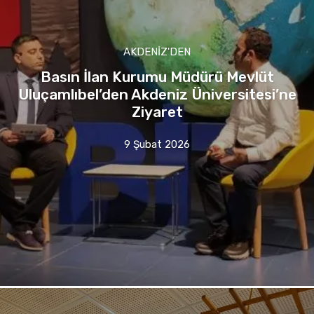
AKDENIZ'DEN
Basın İlan Kurumu Müdürü Mevlüt
Uluçamlıbel’den Akdeniz Üniversitesi’ne
Ziyaret
9 Şubat 2026