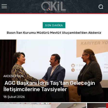
SON DAKİKA
Basın İlan Kurumu Müdürü Mevlüt Uluçamlıbel’den Akdeniz
Basın İlan Kurumu Müdürü Mevlüt Uluçamlıbel’den Akdeniz
Üniversitesi’ne Ziyaret
Üniversitesi’ne Ziyaret
AKDENIZ'DEN
AGC Başkanı İdris Taş’tan Geleceğin
İletişimcilerine Tavsiyeler
18 Şubat 2026