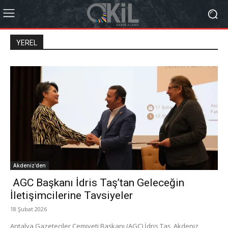
YEREL
Akdeniz'den
AGC Başkanı İdris Taş’tan Geleceğin
İletişimcilerine Tavsiyeler
18 Şubat 2026
Antalya Gazeteciler Cemiyeti Başkanı (AGC) İdris Taş, Akdeniz