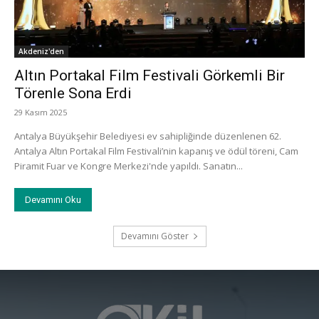
Akdeniz'den
Altın Portakal Film Festivali Görkemli Bir
Törenle Sona Erdi
29 Kasım 2025
Antalya Büyükşehir Belediyesi ev sahipliğinde düzenlenen 62.
Antalya Altın Portakal Film Festivali’nin kapanış ve ödül töreni, Cam
Piramit Fuar ve Kongre Merkezi'nde yapıldı. Sanatın...
Devamını Oku
Devamını Göster