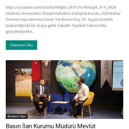
https://youtube.com/shorts/lIWgbu_M1Pc?si=RA6sjI4_3Y-h_MQ6
Akdeniz Üniversitesi İletişim Fakültesi Danışma Kurulu, 2026 Bahar
Dönemi kapsamında Dekan Yardımcısı Doç. Dr. Ayşad Güdekli
başkanlığında bir araya geldi. Fakülte Toplantı Salonu’nda
gerçekleştirilen...
Devamını Oku
Akdeniz'den
Basın İlan Kurumu Müdürü Mevlüt