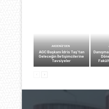
AKDENIZ'DEN
AGC Başkanı İdris Taş’tan
Danışma
Geleceğin İletişimcilerine
Döne
Tavsiyeler
Fakül