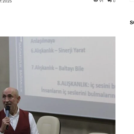
91
0
t 2025
S