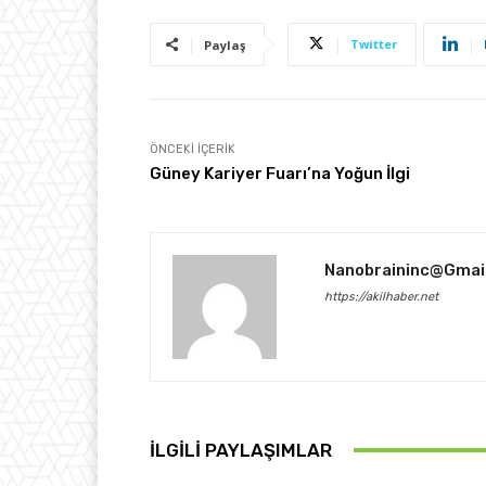
Twitter
Paylaş
ÖNCEKI İÇERIK
Güney Kariyer Fuarı’na Yoğun İlgi
Nanobraininc@gmai
https://akilhaber.net
İLGİLİ PAYLAŞIMLAR