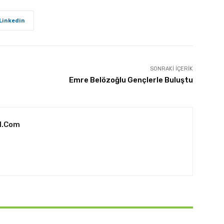
Linkedin
SONRAKI İÇERIK
Emre Belözoğlu Gençlerle Buluştu
l.com