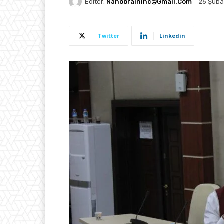
Editör:
Nanobraininc@gmail.com
26 Şuba
Twitter
Linkedin