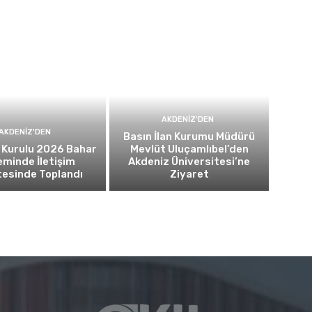
AKDENIZ'DEN
AKDENIZ'DEN
Basın İlan Kurumu Müdürü
 Kurulu 2026 Bahar
Mevlüt Uluçamlıbel’den
minde İletişim
Akdeniz Üniversitesi’ne
tesinde Toplandı
Ziyaret