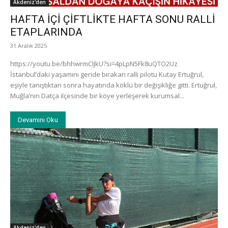
Akdeniz'den
HAFTA İÇİ ÇİFTLİKTE HAFTA SONU RALLİ
ETAPLARINDA
31 Aralık 2025
https://youtu.be/bhhwrmCIJkU?si=4pLpN5Fk8uQTO2Uz
İstanbul’daki yaşamını geride bırakan ralli pilotu Kutay Ertuğrul,
eşiyle tanıştıktan sonra hayatında köklü bir değişikliğe gitti. Ertuğrul,
Muğla’nın Datça ilçesinde bir köye yerleşerek kurumsal...
Devamını Oku
Akdeniz'den