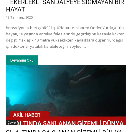
TEKERLEKLİ SANDALYEYE SIĞMAYAN BİR
HAYAT
18 Temmuz 2025
https://youtu.be/tgknRSF1q10?feature=shared Önder Yurdagül’ün
hayatı, 10 yaşında Antalya falezlerinde geçirdiği bir kazayla kökten
değişti. Yaklaşık 40 metre yükseklikten kayalıklara düşen Yurdagül
için doktorlar yatalak kalabileceğini söyledi....
Devamını Oku
Çevre