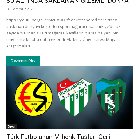
SU ALTINDA SAKLANAN GİZEMLİ DÜNYA
16 Temmuz 2025
https://youtu.be/gc8cYMxHaDQ?feature=shared Yeraltında
saklanan dünyayı keşfeden spor mağaracılık… Türkiye’de az
sayıda bulunan sualtı mağarası kaşiflerinin arasına yeni bir
üniversite kulübü daha eklendi. Akdeniz Üniversitesi Mağara
Araştırmaları...
Devamını Oku
Spor
Türk Futbolunun Mihenk Taşları Geri