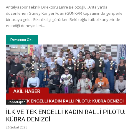
Antalyaspor Teknik Direktörü Emre Belözoğlu, Antalya'da
düzenlenen Güney Kariyer Fuarı (GÜNKAF) kapsamında gençlerle
bir araya geldi. Etkinlik ilgi görürken Belözoğlu futbol kariyerinde
edindiği deneyimleri...
Devamını Oku
Röportajlar
İLK VE TEK ENGELLİ KADIN RALLİ PİLOTU:
KÜBRA DENİZCİ
26 Şubat 2025