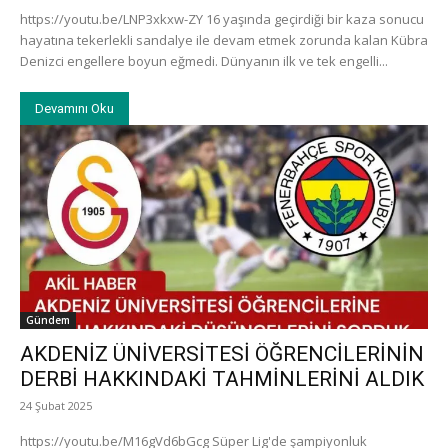
https://youtu.be/LNP3xkxw-ZY 16 yaşında geçirdiği bir kaza sonucu
hayatına tekerlekli sandalye ile devam etmek zorunda kalan Kübra
Denizci engellere boyun eğmedi. Dünyanın ilk ve tek engelli...
Devamını Oku
Gündem
AKDENİZ ÜNİVERSİTESİ ÖĞRENCİLERİNİN
DERBİ HAKKINDAKİ TAHMİNLERİNİ ALDIK
24 Şubat 2025
https://youtu.be/M16gVd6bGcg Süper Lig'de şampiyonluk