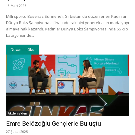
18 Mart 2025
Milli sporcu Busenaz Sürmeneli, Sırbistan'da düzenlenen Kadınlar
Dünya Boks Şampiyonası finalinde rakibini yenerek altın madalyayı
almaya hak kazandı. Kadınlar Dünya Boks Şampiyonası'nda 66 kilo
kategorisinde...
Devamını Oku
Akdeniz'den
Emre Belözoğlu Gençlerle Buluştu
27 Şubat 2025