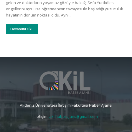
gelen ve doktorların yaşamaz gözüyle baktığı,Sefa Yurtkölesi
engellerini aştı. Lise öğretmeninin tavsiyesi ile başladığı yüzücülük
hayatının dönüm noktası oldu. Aynı...
Devamını Oku
Akdeniz Üniversitesi İletişim Fakültesi Haber Ajansı
İletişim:
akilhaberajans@gmail.com