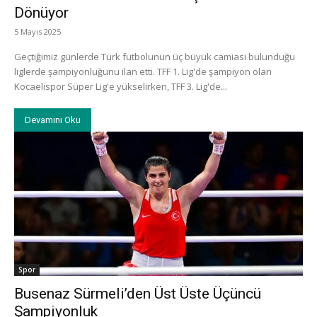
Dönüyor
5 Mayıs 2025
Geçtiğimiz günlerde Türk futbolunun üç büyük camiası bulunduğu
liglerde şampiyonluğunu ilan etti. TFF 1. Lig'de şampiyon olan
Kocaelispor Süper Lig'e yükselirken, TFF 3. Lig'de...
Devamını Oku
Spor
Busenaz Sürmeli’den Üst Üste Üçüncü
Şampiyonluk