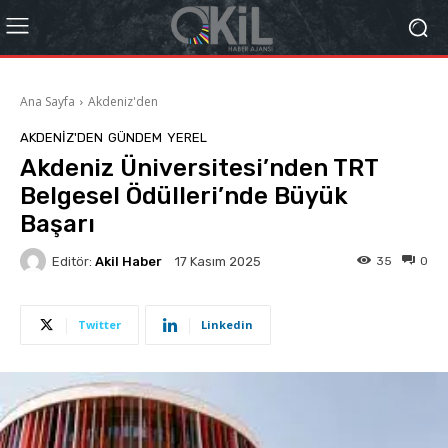
Ana Sayfa
Akdeniz'den
AKDENIZ'DEN
GÜNDEM
YEREL
Akdeniz Üniversitesi’nden TRT
Belgesel Ödülleri’nde Büyük
Başarı
Editör:
Akil Haber
35
0
17 Kasım 2025
Twitter
Linkedin