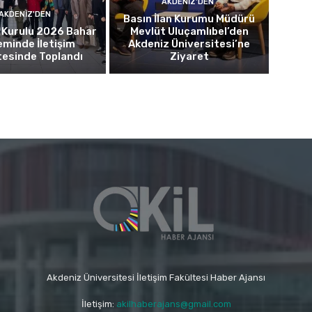
AKDENIZ'DEN
AKDENIZ'DEN
Basın İlan Kurumu Müdürü
 Kurulu 2026 Bahar
Mevlüt Uluçamlıbel’den
minde İletişim
Akdeniz Üniversitesi’ne
tesinde Toplandı
Ziyaret
Akdeniz Üniversitesi İletişim Fakültesi Haber Ajansı
İletişim:
akilhaberajans@gmail.com