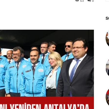
53
0
S