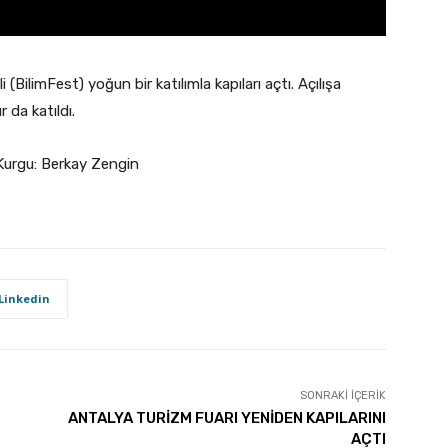
(BilimFest) yoğun bir katılımla kapıları açtı. Açılışa
 da katıldı.
Kurgu: Berkay Zengin
Linkedin
SONRAKI İÇERIK
ANTALYA TURİZM FUARI YENİDEN KAPILARINI
AÇTI