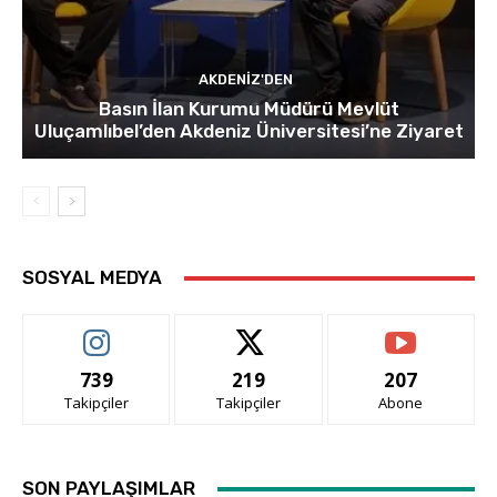
AKDENIZ'DEN
Basın İlan Kurumu Müdürü Mevlüt
Uluçamlıbel’den Akdeniz Üniversitesi’ne Ziyaret
SOSYAL MEDYA
739
219
207
Takipçiler
Takipçiler
Abone
SON PAYLAŞIMLAR