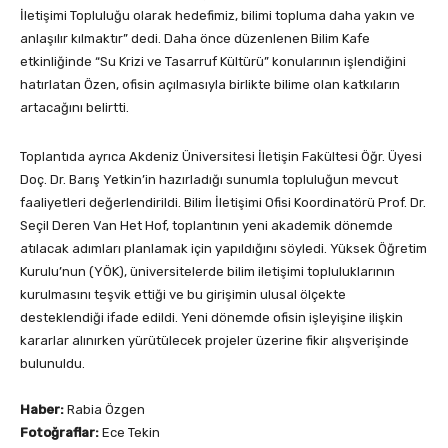
İletişimi Topluluğu olarak hedefimiz, bilimi topluma daha yakın ve
anlaşılır kılmaktır” dedi. Daha önce düzenlenen Bilim Kafe
etkinliğinde “Su Krizi ve Tasarruf Kültürü” konularının işlendiğini
hatırlatan Özen, ofisin açılmasıyla birlikte bilime olan katkıların
artacağını belirtti.
Toplantıda ayrıca Akdeniz Üniversitesi İletişin Fakültesi Öğr. Üyesi
Doç. Dr. Barış Yetkin’in hazırladığı sunumla topluluğun mevcut
faaliyetleri değerlendirildi. Bilim İletişimi Ofisi Koordinatörü Prof. Dr.
Seçil Deren Van Het Hof, toplantının yeni akademik dönemde
atılacak adımları planlamak için yapıldığını söyledi. Yüksek Öğretim
Kurulu’nun (YÖK), üniversitelerde bilim iletişimi topluluklarının
kurulmasını teşvik ettiği ve bu girişimin ulusal ölçekte
desteklendiği ifade edildi. Yeni dönemde ofisin işleyişine ilişkin
kararlar alınırken yürütülecek projeler üzerine fikir alışverişinde
bulunuldu.
Haber:
Rabia Özgen
Fotoğraflar:
Ece Tekin