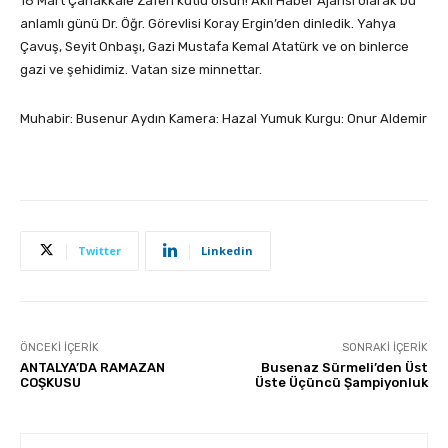
18 Mart Çanakkale Zaferi kutlu olsun! Akil Haber Ajansı olarak bu
anlamlı günü Dr. Öğr. Görevlisi Koray Ergin’den dinledik. Yahya
Çavuş, Seyit Onbaşı, Gazi Mustafa Kemal Atatürk ve on binlerce
gazi ve şehidimiz. Vatan size minnettar.
Muhabir: Busenur Aydın Kamera: Hazal Yumuk Kurgu: Onur Aldemir
Twitter
Linkedin
ÖNCEKI İÇERIK
SONRAKI İÇERIK
ANTALYA’DA RAMAZAN
Busenaz Sürmeli’den Üst
COŞKUSU
Üste Üçüncü Şampiyonluk